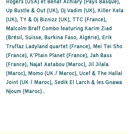
Rogers (USA) et Beñat Achiary (Pays Basque),
Up Bustle & Out (UK), Dj Vadim (UK), Killer Kela
(UK), TY & Dj Biznizz (UK), TTC (France),
Malcolm Braff Combo featuring Karim Ziad
(Brésil, Suisse, Burkina Faso, Algérie), Erik
Truffaz Ladyland quartet (France), Mei Tei Sho
(France), K’Ptain Planet (France), Jah Bass
(France), Najat Aatabou (Maroc), Jil Jilala
(Maroc), Momo (UK / Maroc), Ucef & The Hallal
Joint (UK / Maroc), Sedik El Larch & les Gnawa
Njoum (Maroc)…