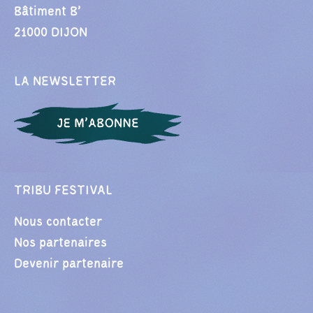
Bâtiment B’
21000 DIJON
LA NEWSLETTER
TRIBU FESTIVAL
Nous contacter
Nos partenaires
Devenir partenaire